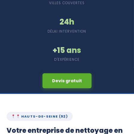
Devis Gratuit
VILLES COUVERTES
24h
DÉLAI INTERVENTION
+15 ans
D'EXPÉRIENCE
Devis gratuit
HAUTS-DE-SEINE (92)
Votre entreprise de nettoyage en