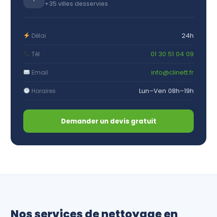
+35 villes desservies
24h
Délai
01 30 51 04 09
Tél
info@clinett.fr
Email
Lun–Ven 08h–19h
Horaires
Demander un devis gratuit
Nos services de nettoyage en