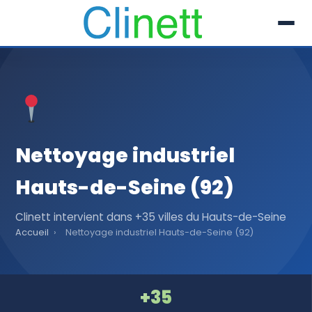
L’entreprise
Prestations
Références
Nettoyage industriel
Secteur
Hauts-de-Seine (92)
Recrutement
Clinett intervient dans +35 villes du Hauts-de-Seine
Accueil
›
Nettoyage industriel Hauts-de-Seine (92)
Actualités
01 30 51 04 09
+35