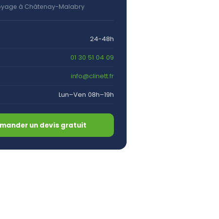
oyage à Châtenay-Malabry
24-48h
01 30 51 04 09
info@clinett.fr
Lun–Ven 08h–19h
mander un devis gratuit