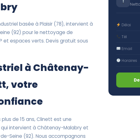
bry
Nett
ustriel basée à Plaisir (78), intervient à
Délai
ine (92) pour le nettoyage de
Tél
 et espaces verts. Devis gratuit sous
Email
Horaires
triel à Châtenay-
De
t, votre
confiance
plus de 15 ans, Clinett est une
l qui intervient à Châtenay-Malabry et
-de-Seine (92). Nous accompagnons