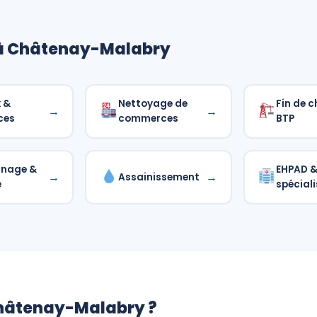
 à Châtenay-Malabry
 &
Nettoyage de
Fin de c
→
→
ces
commerces
BTP
nnage &
EHPAD & 
→
→
Assainissement
é
spéciali
 Châtenay-Malabry ?