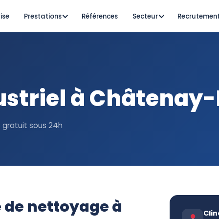
ise
Prestations
Références
Secteur
Recrutemen
ustriel à Châtenay
 gratuit sous 24h
e de nettoyage à
Clin