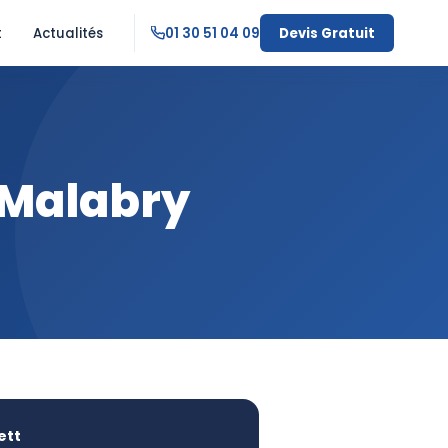
t
Actualités
01 30 51 04 09
Devis Gratuit
-Malabry
ett