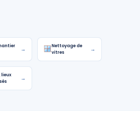
hantier
Nettoyage de
→
→
vitres
lieux
→
sés