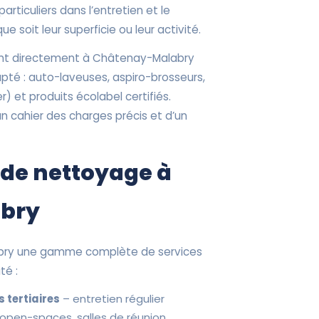
particuliers dans l’entretien et le
e soit leur superficie ou leur activité.
ent directement à Châtenay-Malabry
pté : auto-laveuses, aspiro-brosseurs,
) et produits écolabel certifiés.
un cahier des charges précis et d’un
 de nettoyage à
bry
abry une gamme complète de services
té :
 tertiaires
– entretien régulier
 open-spaces, salles de réunion,