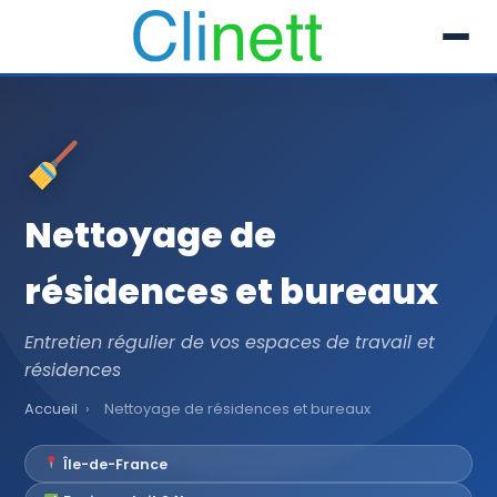
L’entreprise
Prestations
Nettoyage de
Références
résidences et bureaux
Secteur
Recrutement
Entretien régulier de vos espaces de travail et
résidences
Actualités
Accueil
›
Nettoyage de résidences et bureaux
01 30 51 04 09
Île-de-France