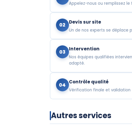
Appelez-nous ou remplissez le 
Devis sur site
02
Un de nos experts se déplace po
Intervention
03
Nos équipes qualifiées intervien
adapté.
Contrôle qualité
04
Vérification finale et validation
Autres services
Agent 
Nettoyage de vitres
gardi