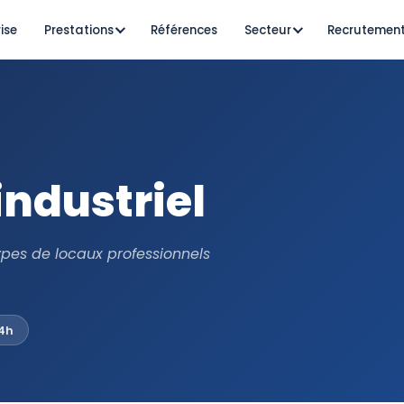
ise
Prestations
Références
Secteur
Recrutemen
industriel
ypes de locaux professionnels
24h