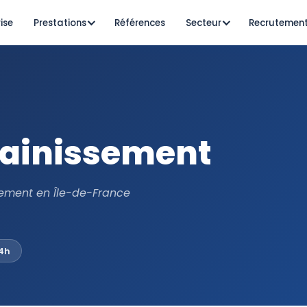
ise
Prestations
Références
Secteur
Recrutemen
sainissement
ement en Île-de-France
24h