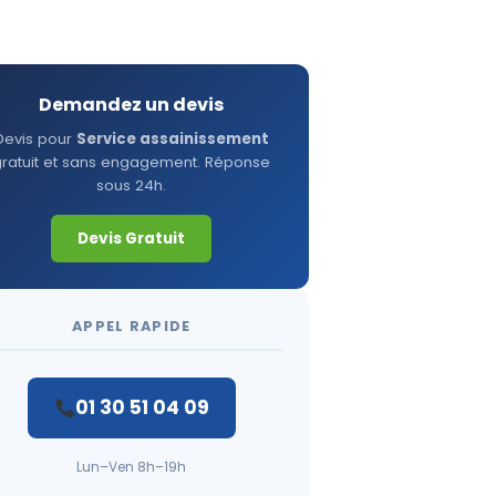
Demandez un devis
Devis pour
Service assainissement
gratuit et sans engagement. Réponse
sous 24h.
Devis Gratuit
APPEL RAPIDE
01 30 51 04 09
Lun–Ven 8h–19h