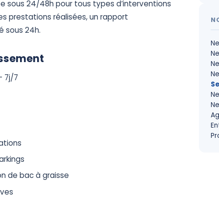
te sous 24/48h pour tous types d’interventions
s prestations réalisées, un rapport
N
ré sous 24h.
Ne
Ne
issement
Ne
Ne
 7j/7
Se
Ne
Ne
Ag
En
Pr
ations
arkings
on de bac à graisse
ives