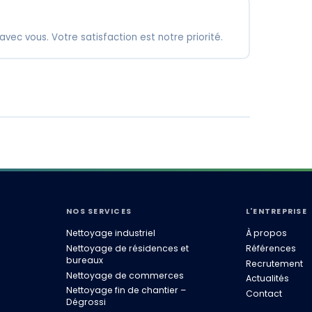
 avec vous. Votre satisfaction est notre priorité.
ts de nettoyage
Nettoyage industriel
NOS SERVICES
L'ENTREPRISE
Nettoyage industriel
À propos
Nettoyage de résidences et
Références
bureaux
Recrutement
Nettoyage de commerces
Actualités
Nettoyage fin de chantier –
Contact
Dégrossi