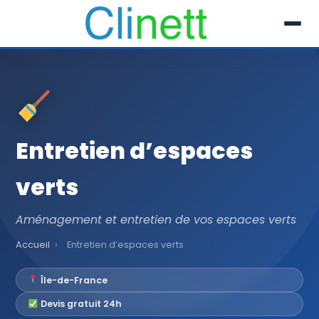
L’entreprise
Prestations
Entretien d’espaces
Références
verts
Secteur
Recrutement
Aménagement et entretien de vos espaces verts
Accueil
›
Entretien d’espaces verts
Actualités
Île-de-France
01 30 51 04 09
Devis gratuit 24h