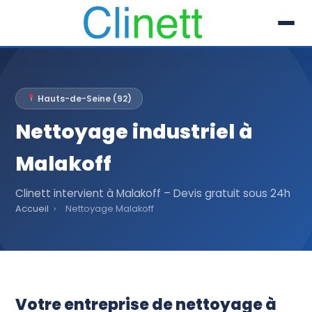
L’entreprise
Hauts-de-Seine (92)
Prestations
Nettoyage industriel à
Références
Malakoff
Secteur
Clinett intervient à Malakoff – Devis gratuit sous 24h
Accueil
›
Nettoyage Malakoff
Recrutement
Actualités
01 30 51 04 09
Votre entreprise de nettoyage à