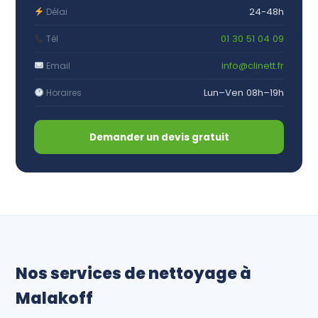
24-48h
Délai
01 30 51 04 09
Tél
info@clinett.fr
Email
Lun–Ven 08h–19h
Horaires
Demander un devis gratuit
Nos services de nettoyage à
Malakoff