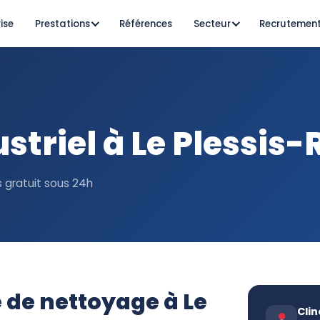
ise
Prestations
Références
Secteur
Recrutemen
striel à Le Plessis
s gratuit sous 24h
 de nettoyage à Le
Clin