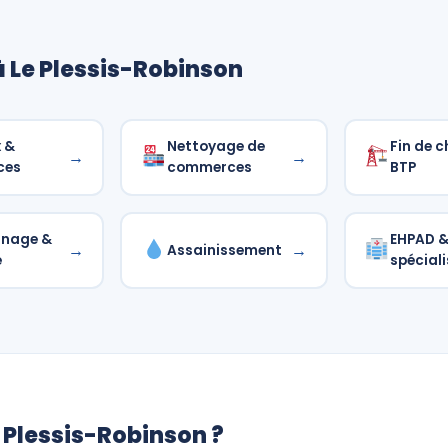
à Le Plessis-Robinson
 &
Nettoyage de
Fin de c
→
→
ces
commerces
BTP
nnage &
EHPAD & 
→
→
Assainissement
é
spéciali
e Plessis-Robinson ?