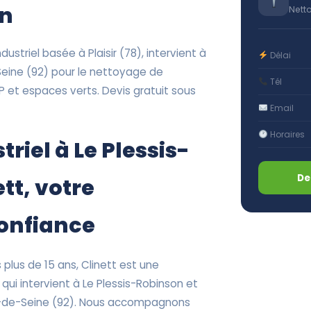
on
Nett
ustriel basée à Plaisir (78), intervient à
Délai
eine (92) pour le nettoyage de
Tél
 et espaces verts. Devis gratuit sous
Email
Horaires
riel à Le Plessis-
De
tt, votre
confiance
plus de 15 ans, Clinett est une
qui intervient à Le Plessis-Robinson et
-de-Seine (92). Nous accompagnons