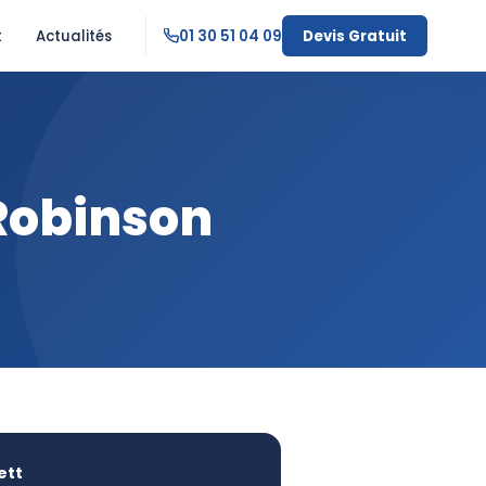
t
Actualités
01 30 51 04 09
Devis Gratuit
-Robinson
ett