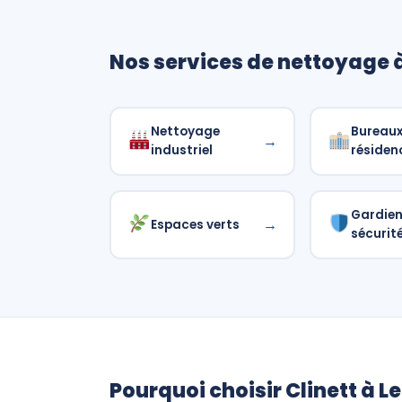
Nos services de nettoyage 
Nettoyage
Bureaux
→
industriel
résiden
Gardie
→
Espaces verts
sécurit
Pourquoi choisir Clinett à L