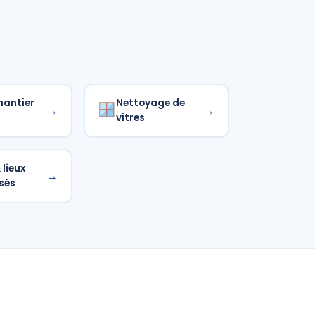
hantier
Nettoyage de
→
→
vitres
lieux
→
sés