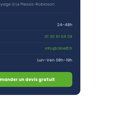
oyage à Le Plessis-Robinson
24-48h
01 30 51 04 09
info@clinett.fr
Lun–Ven 08h–19h
mander un devis gratuit