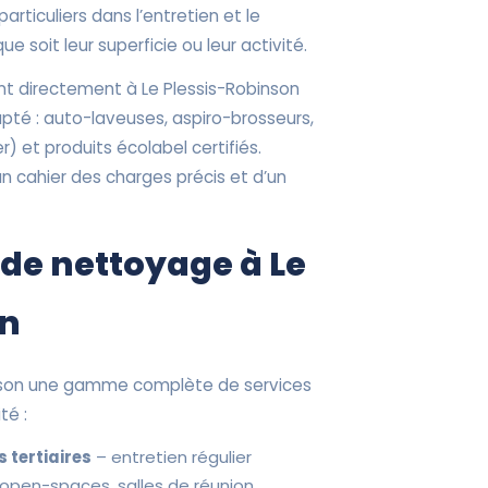
particuliers dans l’entretien et le
e soit leur superficie ou leur activité.
nt directement à Le Plessis-Robinson
pté : auto-laveuses, aspiro-brosseurs,
) et produits écolabel certifiés.
un cahier des charges précis et d’un
 de nettoyage à Le
on
inson une gamme complète de services
té :
 tertiaires
– entretien régulier
 open-spaces, salles de réunion,