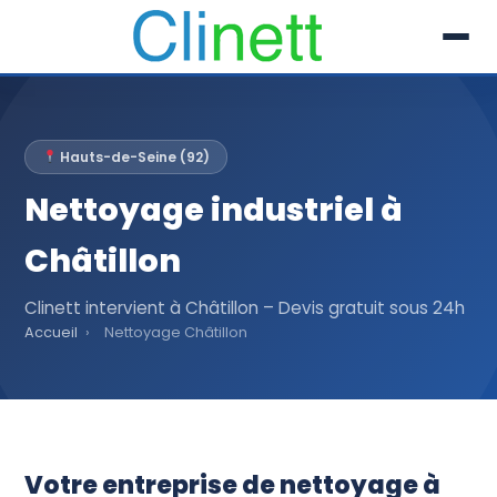
L’entreprise
Hauts-de-Seine (92)
Prestations
Nettoyage industriel à
Références
Châtillon
Secteur
Clinett intervient à Châtillon – Devis gratuit sous 24h
Accueil
›
Nettoyage Châtillon
Recrutement
Actualités
01 30 51 04 09
Votre entreprise de nettoyage à