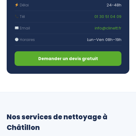
24-48h
Délai
01 30 51 04 09
Tél
info@clinett.fr
Email
Lun–Ven 08h–19h
Horaires
Demander un devis gratuit
Nos services de nettoyage à
Châtillon