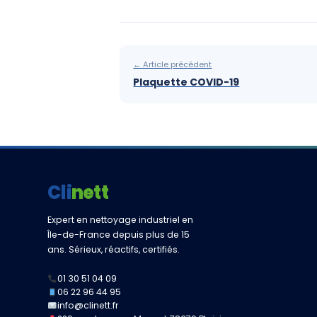
← Article précédent
Plaquette COVID-19
Clinett
Expert en nettoyage industriel en
Île-de-France depuis plus de 15
ans. Sérieux, réactifs, certifiés.
01 30 51 04 09
06 22 96 44 95
info@clinett.fr