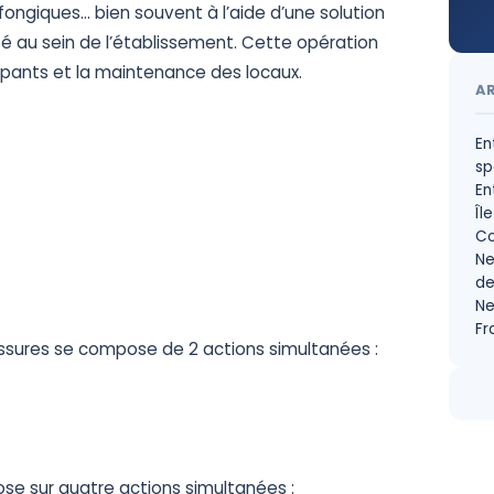
fongiques… bien souvent à l’aide d’une solution
eté au sein de l’établissement. Cette opération
upants et la maintenance des locaux.
A
En
sp
En
Îl
Co
Ne
de
Ne
Fr
ssures se compose de 2 actions simultanées :
ose sur quatre actions simultanées :