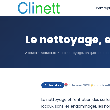
L’entrepr
Le nettoyage, e
Accueil
›
Actualités
›
Le nettoyage, en quoi cela con
01 février 2021
majclinet
Actualités
Le nettoyage et l’entretien des surf
locaux, sans les endommager, les no