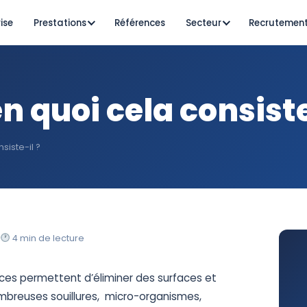
ise
Prestations
Références
Secteur
Recrutemen
n quoi cela consiste
siste-il ?
t
4 min de lecture
aces permettent d’éliminer des surfaces et
mbreuses souillures, micro-organismes,