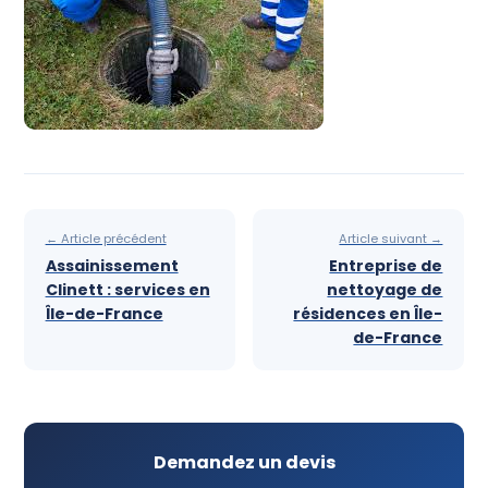
← Article précédent
Article suivant →
Assainissement
Entreprise de
Clinett : services en
nettoyage de
Île-de-France
résidences en Île-
de-France
Demandez un devis