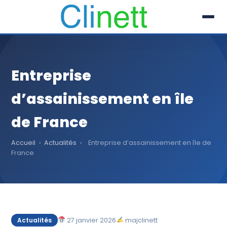
L’entreprise
Entreprise
Prestations
d’assainissement en île
Références
de France
Secteur
Accueil
›
Actualités
›
Entreprise d’assainissement en île de
France
Recrutement
Actualités
01 30 51 04 09
27 janvier 2026
majclinett
Actualités