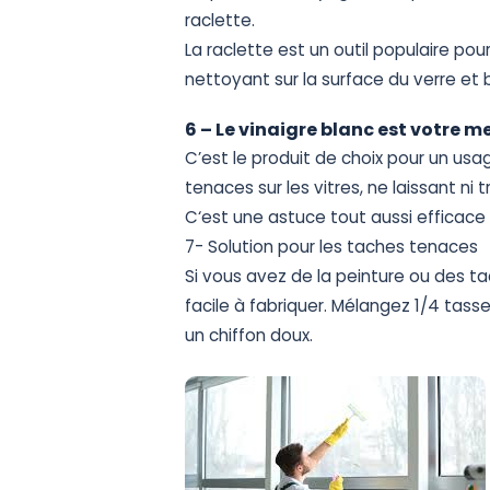
raclette.
La
raclette
est
un
outil
populaire
pou
nettoyant
sur
la
surface
du
verre
et
6
–
Le
vinaigre
blanc
est
votre
me
C’est
le
produit
de
choix
pour
un
usa
tenaces
sur
les
vitres,
ne
laissant
ni
t
C
‘est
une
astuce
tout
aussi
efficace
7-
Solution
pour
les
taches
tenaces
Si
vous
avez
de
la
peinture
ou
des
ta
facile
à
fabriquer.
Mélangez
1/4
tass
un
chiffon
doux.