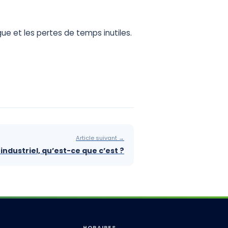
t
gue
et
les
pertes
de
temps
inutiles.
Article suivant →
industriel, qu’est-ce que c’est ?
HORAIRES