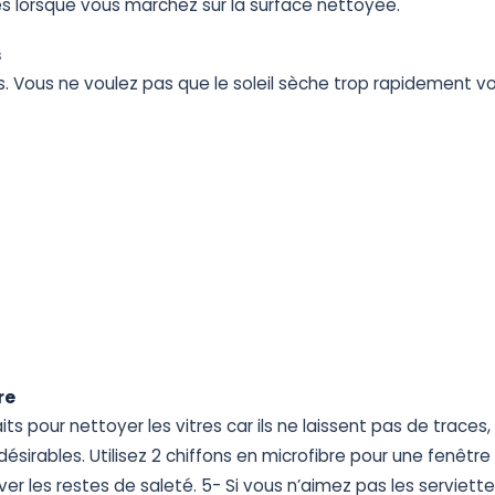
es
lorsque
vous
marchez
sur
la
surface
nettoyée.
s
s.
Vous
ne
voulez
pas
que
le
soleil
sèche
trop
rapidement
vo
re
its
pour
nettoyer
les
vitres
car
ils
ne
laissent
pas
de
traces,
désirables.
Utilisez
2
chiffons
en
microfibre
pour
une
fenêtre
ver
les
restes
de
saleté.
5-
Si
vous
n’aimez
pas
les
serviett