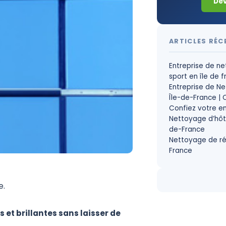
Dev
ARTICLES RÉC
Entreprise de ne
sport en île de 
Entreprise de N
Île-de-France | C
Confiez votre en
Nettoyage d’hôte
de-France
Nettoyage de ré
France
e.
s
et
brillantes
sans
laisser
de