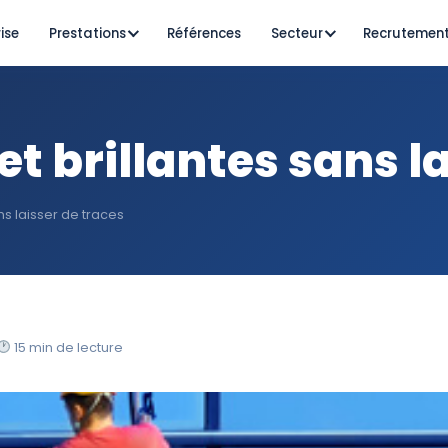
ise
Prestations
Références
Secteur
Recrutemen
et brillantes sans l
ns laisser de traces
15 min de lecture