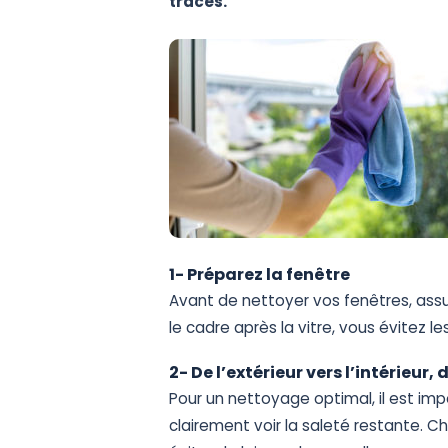
traces.
1-
Préparez
la
fenêtre
Avant
de
nettoyer
vos
fenêtres,
ass
le
cadre
après
la
vitre,
vous
évitez
le
2-
D
e
l’extérieur
vers
l’intérieur,
Pour
un
nettoyage
optimal,
il
est
imp
clairement
voir
la
saleté
restante.
Ch