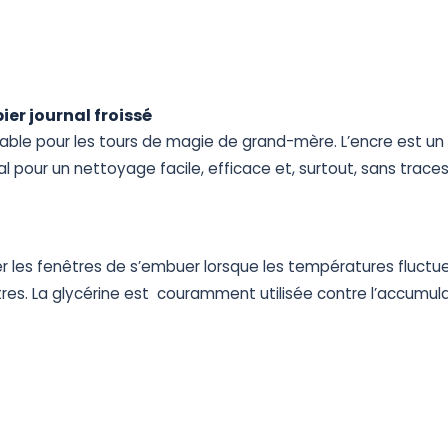
ier
journal
froissé
sable
pour
les
tours
de
magie
de
grand-mère.
L’encre
est
un
al
pour
un
nettoyage
facile,
efficace
et,
surtout,
sans
traces
r
les
fenêtres
de
s’embuer
lorsque
les
températures
fluctu
tres.
La
glycérine
est
couramment
utilisée
contre
l’accumul