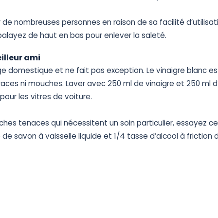
r
de
nombreuses
personnes
en
raison
de
sa
facilité
d’utilisat
balayez
de
haut
en
bas
pour
enlever
la
saleté.
illeur
ami
ge
domestique
et
ne
fait
pas
exception.
Le
vinaigre
blanc
es
races
ni
mouches.
Laver
avec
250
ml
de
vinaigre
et
250
ml
d
pour
les
vitres
de
voiture.
ches
tenaces
qui
nécessitent
un
soin
particulier,
essayez
ce
e
de
savon
à
vaisselle
liquide
et
1/4
tasse
d’alcool
à
friction