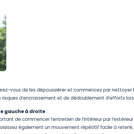
urez-vous
de
les
dépoussiérer
et
commencez
par
nettoyer
s
risques
d’encrassement
et
de
dédoublement
d’efforts
lor
de
gauche
à
droite
ortant
de
commencer
l’entretien
de
l’intérieur
par
l’extérieur
oisissez
également
un
mouvement
répétitif
facile
à
retenir,