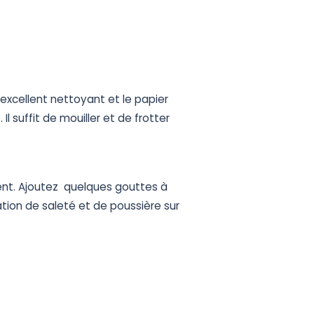
excellent
nettoyant
et
le
papier
.
Il
suffit
de
mouiller
et
de
frotter
ent.
Ajoutez
quelques
gouttes
à
ation
de
saleté
et
de
poussière
sur