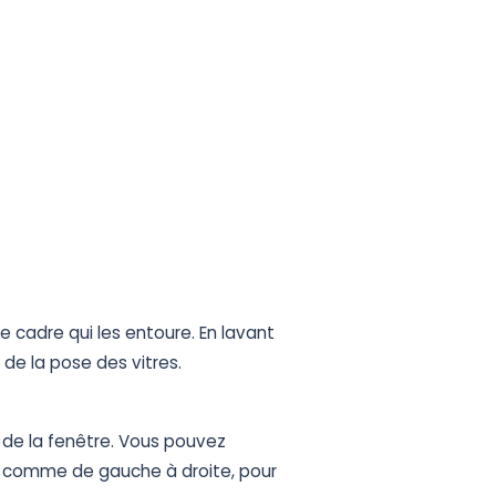
le
cadre
qui
les
entoure.
En
lavant
s
de
la
pose
des
vitres.
de
la
fenêtre.
Vous
pouvez
comme
de
gauche
à
droite,
pour