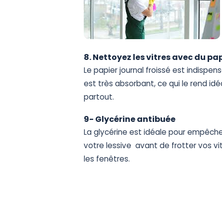
8.
Nettoyez
les
vitres
avec
du
pap
Le
papier
journal
froissé
est
indispen
est
très
absorbant,
ce
qui
le
rend
idé
partout.
9-
Glycérine
antibuée
La
glycérine
est
idéale
pour
empêche
votre
lessive
avant
de
frotter
vos
vi
les
fenêtres.