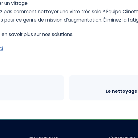
er
un
vitrage
z
pas
comment
nettoyer
une
vitre
très
sale
?
Équipe Clinet
es
pour
ce
genre
de
mission
d’augmentation.
Éliminez
la
fati
 en savoir plus sur nos solutions.
ci
Le nettoyage 
NOS SERVICES
L'ENTREPRISE