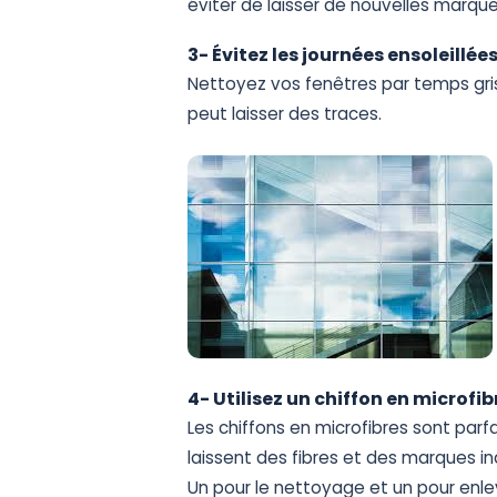
éviter
de
laisser
de
nouvelles
marqu
3-
Évitez
les
journées
ensoleillée
Nettoyez
vos
fenêtres
par
temps
gri
peut
laisser
des
traces.
4-
Utilisez
un
chiffon
en
microfib
Les
chiffons
en
microfibres
sont
parfa
laissent
des
fibres
et
des
marques
in
Un
pour
le
nettoyage
et
un
pour
enle