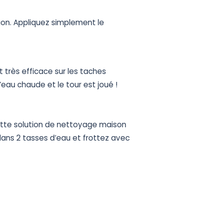
ion.
Appliquez
simplement
le
t
très
efficace
sur
les
taches
’eau
chaude
et
le
tour
est
joué
!
tte
solution
de
nettoyage
maison
dans
2
tasses
d’eau
et
frottez
avec