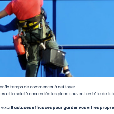
enfin
temps
de
commencer
à
nettoyer.
res
et
la
saleté
accumulée
les
place
souvent
en
tête
de
list
,
voici
9
a
stuces
efficaces
pour
garder
vos
vitres
propre