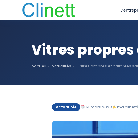
L’entrepr
Vitres propres 
Accueil
›
Actualités
›
Vitres propres et brillantes sa
14 mars 2023
majclinett
Actualités