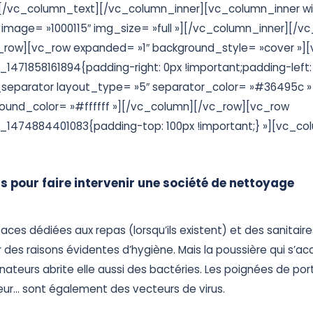
s.[/vc_column_text][/vc_column_inner][vc_column_inner wi
image= »1000115″ img_size= »full »][/vc_column_inner][/vc
_row][vc_row expanded= »1″ background_style= »cover »]
1471858161894{padding-right: 0px !important;padding-left:
t_separator layout_type= »5″ separator_color= »#36495c »
ound_color= »#ffffff »][/vc_column][/vc_row][vc_row
_1474884401083{padding-top: 100px !important;} »][vc_co
s pour faire intervenir une société de nettoyage
paces dédiées aux repas (lorsqu’ils existent) et des sanitaire
 des raisons évidentes d’hygiène. Mais la poussière qui s’ac
nateurs abrite elle aussi des bactéries. Les poignées de port
ur… sont également des vecteurs de virus.