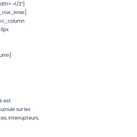
dth= »1/2″]
_row_inner]
[vc_column
 0px
lumn]
s est
cumule sur les
es, interrupteurs,