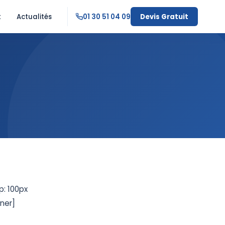
t
Actualités
01 30 51 04 09
Devis Gratuit
: 100px
ner]