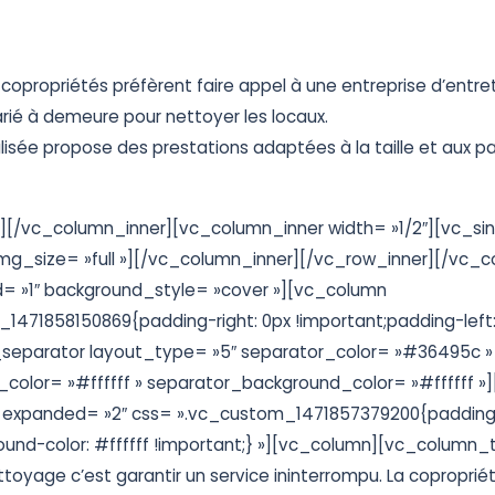
copropriétés
 copropriétés préfèrent faire appel à une entreprise d’entre
rié à demeure pour nettoyer les locaux.
alisée propose des prestations adaptées à la taille et aux par
][/vc_column_inner][vc_column_inner width= »1/2″][vc_si
img_size= »full »][/vc_column_inner][/vc_row_inner][/vc_
= »1″ background_style= »cover »][vc_column
1471858150869{padding-right: 0px !important;padding-left:
t_separator layout_type= »5″ separator_color= »#36495c »
color= »#ffffff » separator_background_color= »#ffffff »
 expanded= »2″ css= ».vc_custom_1471857379200{padding-
ound-color: #ffffff !important;} »][vc_column][vc_column_t
toyage c’est garantir un service ininterrompu. La coproprié