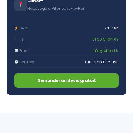
Clinett
Nettoyage à Villeneuve-le-Roi
24-48h
Délai
01 30 51 04 09
Tél
info@clinett.fr
Email
Lun–Ven 08h–19h
Horaires
Demander un devis gratuit