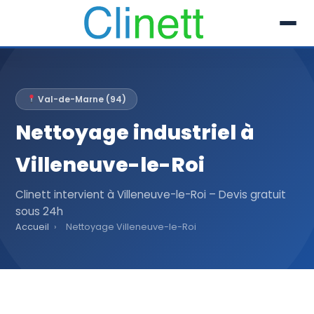
L’entreprise
Val-de-Marne (94)
Prestations
Nettoyage industriel à
Références
Villeneuve-le-Roi
Secteur
Clinett intervient à Villeneuve-le-Roi – Devis gratuit
sous 24h
Recrutement
Accueil
›
Nettoyage Villeneuve-le-Roi
Actualités
01 30 51 04 09