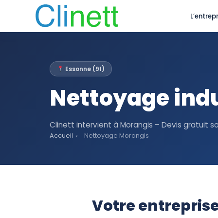
L’entrepr
Essonne (91)
Nettoyage indu
Clinett intervient à Morangis – Devis gratuit 
Accueil
›
Nettoyage Morangis
Votre entrepris