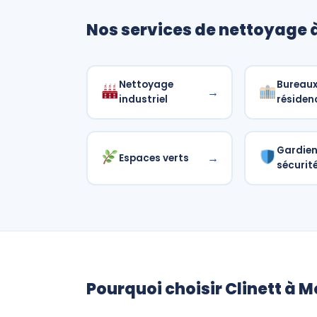
Nos services de nettoyage 
Nettoyage
Bureaux
→
industriel
résiden
Gardie
→
Espaces verts
sécurit
Pourquoi choisir Clinett à M