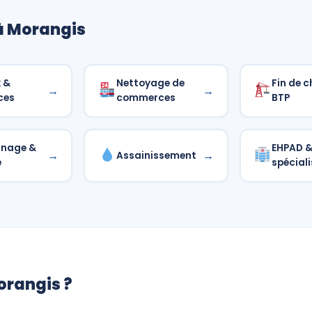
à Morangis
 &
Nettoyage de
Fin de c
→
→
ces
commerces
BTP
nnage &
EHPAD & 
→
→
Assainissement
é
spéciali
orangis ?