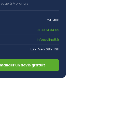
oyage à Morangis
24-48h
01 30 51 04 09
info@clinett.fr
Lun–Ven 08h–19h
mander un devis gratuit