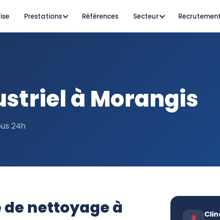
ise
Prestations
Références
Secteur
Recrutemen
striel à Morangis
sous 24h
e de nettoyage à
Clin