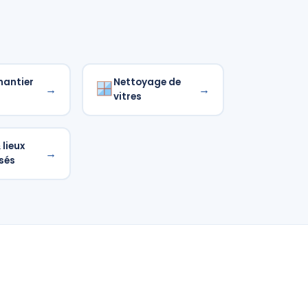
hantier
Nettoyage de
→
→
vitres
lieux
→
sés