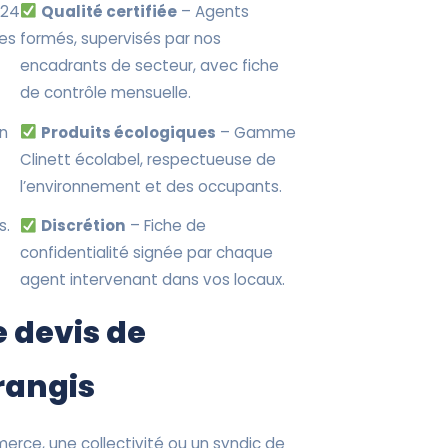
 24
Qualité certifiée
– Agents
nes
formés, supervisés par nos
encadrants de secteur, avec fiche
de contrôle mensuelle.
en
Produits écologiques
– Gamme
Clinett écolabel, respectueuse de
l’environnement et des occupants.
s.
Discrétion
– Fiche de
confidentialité signée par chaque
agent intervenant dans vos locaux.
 devis de
rangis
erce, une collectivité ou un syndic de