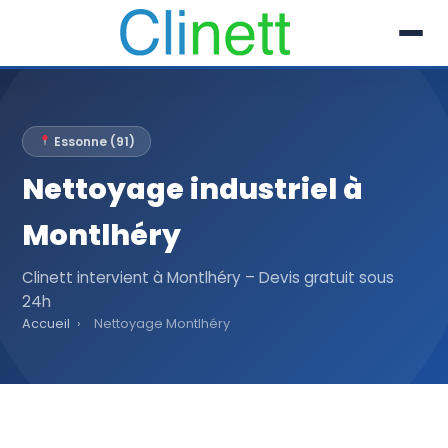
L’entreprise
Essonne (91)
Prestations
Nettoyage industriel à
Références
Montlhéry
Secteur
Clinett intervient à Montlhéry – Devis gratuit sous
24h
Recrutement
Accueil
›
Nettoyage Montlhéry
Actualités
01 30 51 04 09