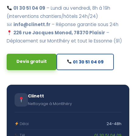
01 30 51 04 09
– Lundi au vendredi, 8h à 19h
(interventions chantiers/hôtels 24h/24)
info@clinett.fr
– Réponse garantie sous 24h
226 rue Jacques Monod, 78370 Plaisir
–
Déplacement sur Montlhéry et tout le Essonne (91)
Devis gratuit
01 30 51 04 09
Clinett
Nettoyage à Montlhéry
24-48h
Délai
01 30 51 04 09
Tél