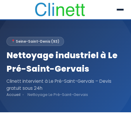
L’entreprise
Seine-Saint-Denis (93)
Prestations
Nettoyage industriel à Le
Références
Pré-Saint-Gervais
Secteur
Clinett intervient à Le Pré-Saint-Gervais – Devis
gratuit sous 24h
Recrutement
Accueil
›
Nettoyage Le Pré-Saint-Gervais
Actualités
01 30 51 04 09