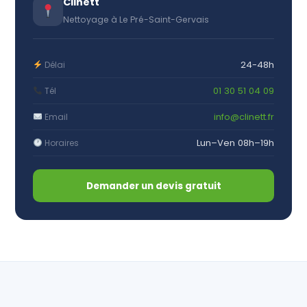
Clinett
Nettoyage à Le Pré-Saint-Gervais
24-48h
Délai
01 30 51 04 09
Tél
info@clinett.fr
Email
Lun–Ven 08h–19h
Horaires
Demander un devis gratuit