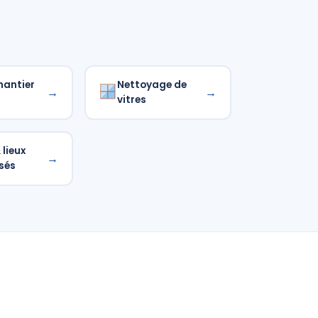
hantier
Nettoyage de
→
→
vitres
lieux
→
sés