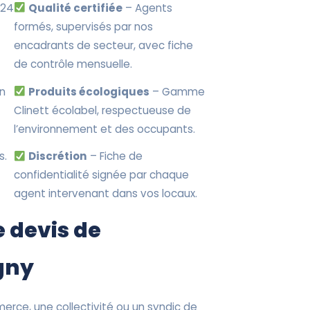
 24
Qualité certifiée
– Agents
formés, supervisés par nos
encadrants de secteur, avec fiche
de contrôle mensuelle.
en
Produits écologiques
– Gamme
Clinett écolabel, respectueuse de
l’environnement et des occupants.
s.
Discrétion
– Fiche de
confidentialité signée par chaque
agent intervenant dans vos locaux.
 devis de
gny
erce, une collectivité ou un syndic de