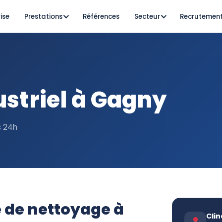
ise
Prestations
Références
Secteur
Recrutemen
striel à Gagny
s 24h
e de nettoyage à
Clin