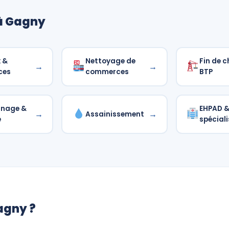
 à Gagny
 &
Nettoyage de
Fin de c
→
→
ces
commerces
BTP
nnage &
EHPAD & 
→
→
Assainissement
é
spéciali
Gagny ?