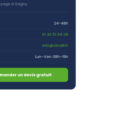
oyage à Gagny
24-48h
01 30 51 04 09
info@clinett.fr
Lun–Ven 08h–19h
mander un devis gratuit