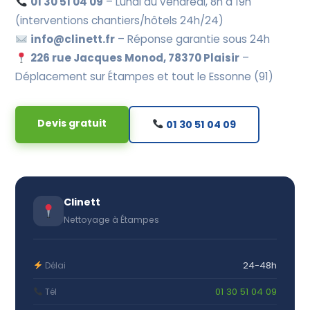
01 30 51 04 09
– Lundi au vendredi, 8h à 19h
(interventions chantiers/hôtels 24h/24)
info@clinett.fr
– Réponse garantie sous 24h
226 rue Jacques Monod, 78370 Plaisir
–
Déplacement sur Étampes et tout le Essonne (91)
Devis gratuit
01 30 51 04 09
Clinett
Nettoyage à Étampes
24-48h
Délai
01 30 51 04 09
Tél