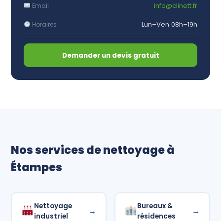
info@clinett.fr
Email
Lun–Ven 08h–19h
Horaires
Demander un devis gratuit
Nos services de nettoyage à
Étampes
Nettoyage
Bureaux &
→
→
industriel
résidences