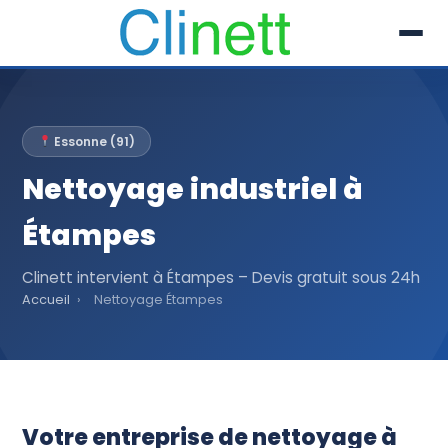
L’entreprise
Essonne (91)
Prestations
Nettoyage industriel à
Références
Étampes
Secteur
Clinett intervient à Étampes – Devis gratuit sous 24h
Accueil
›
Nettoyage Étampes
Recrutement
Actualités
01 30 51 04 09
Votre entreprise de nettoyage à