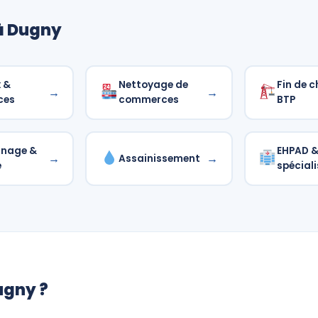
à Dugny
 &
Nettoyage de
Fin de c
→
→
ces
commerces
BTP
nnage &
EHPAD & 
→
→
Assainissement
é
spéciali
ugny ?