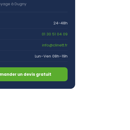
oyage à Dugny
24-48h
01 30 51 04 09
info@clinett.fr
Lun–Ven 08h–19h
mander un devis gratuit