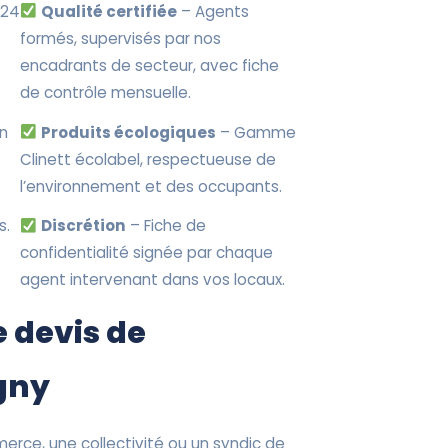
 24
Qualité certifiée
– Agents
formés, supervisés par nos
encadrants de secteur, avec fiche
de contrôle mensuelle.
en
Produits écologiques
– Gamme
Clinett écolabel, respectueuse de
l’environnement et des occupants.
s.
Discrétion
– Fiche de
confidentialité signée par chaque
agent intervenant dans vos locaux.
 devis de
gny
erce, une collectivité ou un syndic de