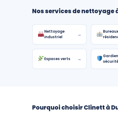
Nos services de nettoyage 
Nettoyage
Bureaux
→
industriel
résiden
Gardie
→
Espaces verts
sécurit
Pourquoi choisir Clinett à D