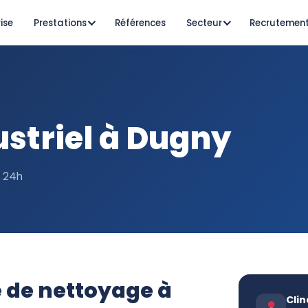
ise
Prestations
Références
Secteur
Recrutemen
striel à Dugny
s 24h
e de nettoyage à
Clin