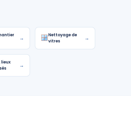
hantier
Nettoyage de
→
→
vitres
lieux
→
sés