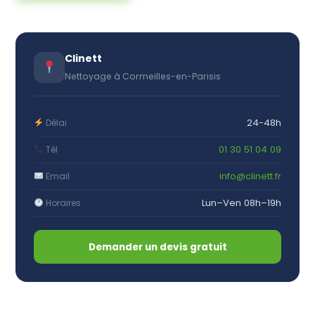
Clinett
Nettoyage à Cormeilles-en-Parisis
24-48h
Délai
01 30 51 04 09
Tél
info@clinett.fr
Email
Lun–Ven 08h–19h
Horaires
Demander un devis gratuit