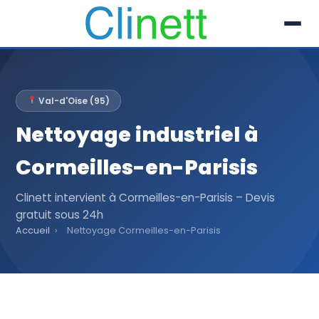
L’entreprise
Val-d'Oise (95)
Prestations
Nettoyage industriel à
Références
Cormeilles-en-Parisis
Secteur
Clinett intervient à Cormeilles-en-Parisis – Devis
gratuit sous 24h
Recrutement
Accueil
›
Nettoyage Cormeilles-en-Parisis
Actualités
01 30 51 04 09