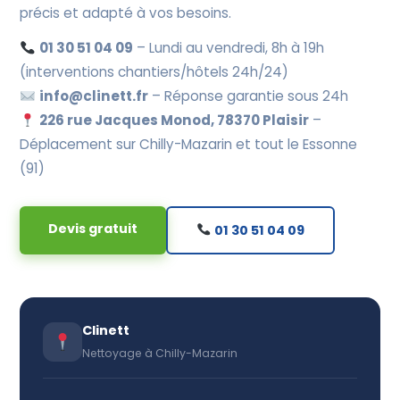
précis et adapté à vos besoins.
01 30 51 04 09
– Lundi au vendredi, 8h à 19h
(interventions chantiers/hôtels 24h/24)
info@clinett.fr
– Réponse garantie sous 24h
226 rue Jacques Monod, 78370 Plaisir
–
Déplacement sur Chilly-Mazarin et tout le Essonne
(91)
Devis gratuit
01 30 51 04 09
Clinett
Nettoyage à Chilly-Mazarin