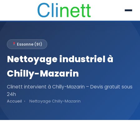
L’entreprise
Essonne (91)
Prestations
Nettoyage industriel à
Références
Chilly-Mazarin
Secteur
Clinett intervient à Chilly-Mazarin – Devis gratuit sous
24h
Recrutement
Accueil
›
Nettoyage Chilly-Mazarin
Actualités
01 30 51 04 09