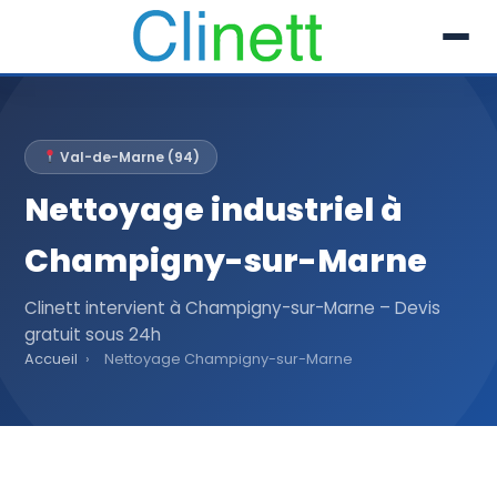
L’entreprise
Val-de-Marne (94)
Prestations
Nettoyage industriel à
Références
Champigny-sur-Marne
Secteur
Clinett intervient à Champigny-sur-Marne – Devis
gratuit sous 24h
Recrutement
Accueil
›
Nettoyage Champigny-sur-Marne
Actualités
01 30 51 04 09