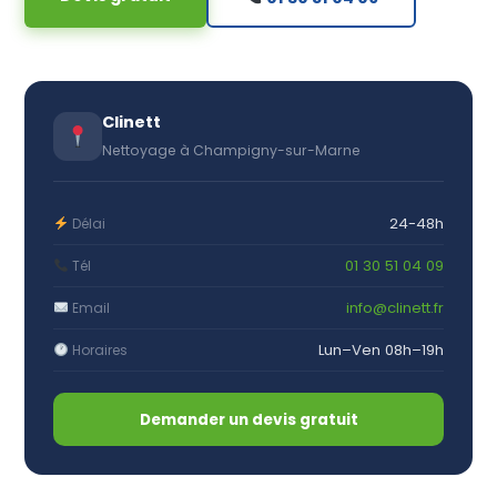
Clinett
Nettoyage à Champigny-sur-Marne
24-48h
Délai
01 30 51 04 09
Tél
info@clinett.fr
Email
Lun–Ven 08h–19h
Horaires
Demander un devis gratuit