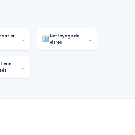
hantier
Nettoyage de
→
→
vitres
lieux
→
sés