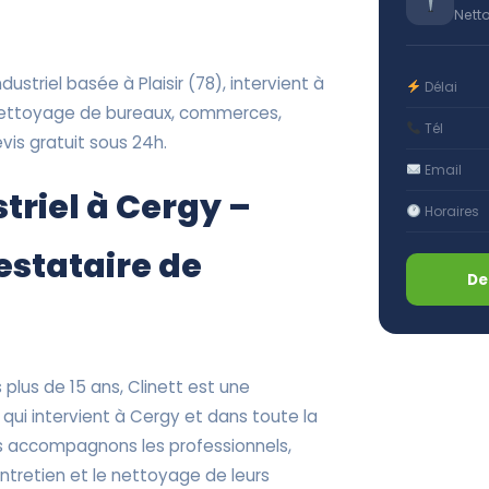
Nett
ustriel basée à Plaisir (78), intervient à
Délai
 nettoyage de bureaux, commerces,
Tél
vis gratuit sous 24h.
Email
triel à Cergy –
Horaires
restataire de
De
plus de 15 ans, Clinett est une
 qui intervient à Cergy et dans toute la
s accompagnons les professionnels,
’entretien et le nettoyage de leurs