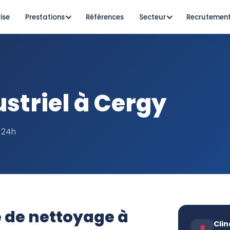
ise
Prestations
Références
Secteur
Recrutemen
striel à Cergy
s 24h
e de nettoyage à
Clin