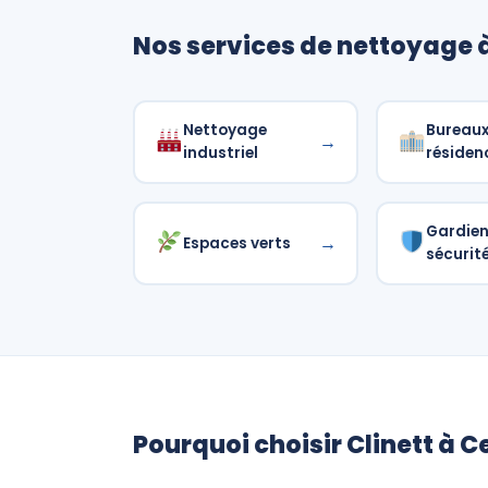
Nos services de nettoyage 
Nettoyage
Bureaux
→
industriel
résiden
Gardie
→
Espaces verts
sécurit
Pourquoi choisir Clinett à C