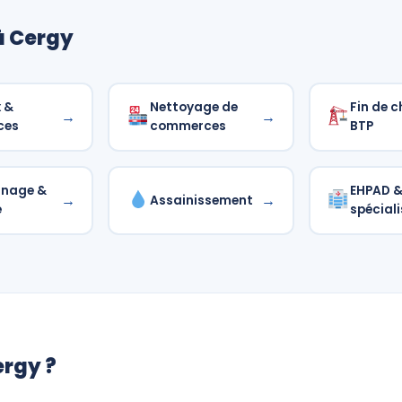
à Cergy
 &
Nettoyage de
Fin de c
→
→
ces
commerces
BTP
nnage &
EHPAD & 
→
→
Assainissement
é
spéciali
ergy ?