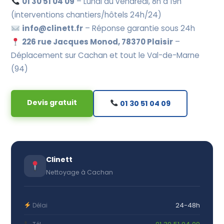
01 30 51 04 09
– Lundi au vendredi, 8h à 19h
(interventions chantiers/hôtels 24h/24)
info@clinett.fr
– Réponse garantie sous 24h
226 rue Jacques Monod, 78370 Plaisir
–
Déplacement sur Cachan et tout le Val-de-Marne
(94)
Devis gratuit
01 30 51 04 09
Clinett
Nettoyage à Cachan
24-48h
Délai