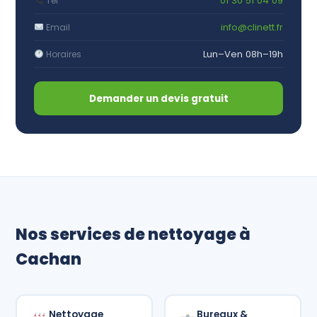
01 30 51 04 09
Tél
info@clinett.fr
Email
Lun–Ven 08h–19h
Horaires
Demander un devis gratuit
Nos services de nettoyage à
Cachan
Nettoyage
Bureaux &