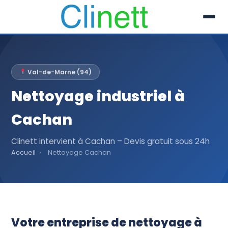
L’entreprise
Val-de-Marne (94)
Prestations
Nettoyage industriel à
Références
Cachan
Secteur
Clinett intervient à Cachan – Devis gratuit sous 24h
Accueil
›
Nettoyage Cachan
Recrutement
Actualités
01 30 51 04 09
Votre entreprise de nettoyage à