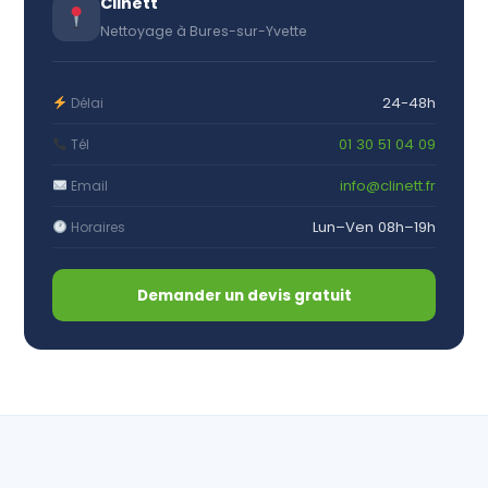
Clinett
Nettoyage à Bures-sur-Yvette
24-48h
Délai
01 30 51 04 09
Tél
info@clinett.fr
Email
Lun–Ven 08h–19h
Horaires
Demander un devis gratuit