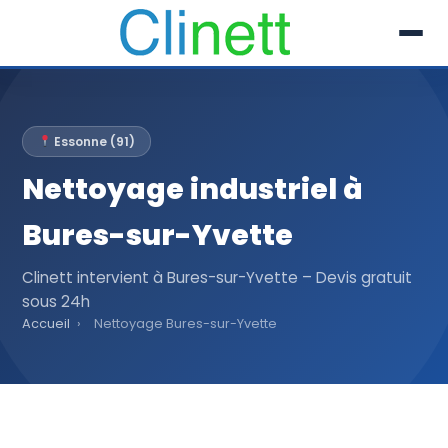
L’entreprise
Essonne (91)
Prestations
Nettoyage industriel à
Références
Bures-sur-Yvette
Secteur
Clinett intervient à Bures-sur-Yvette – Devis gratuit
sous 24h
Recrutement
Accueil
›
Nettoyage Bures-sur-Yvette
Actualités
01 30 51 04 09