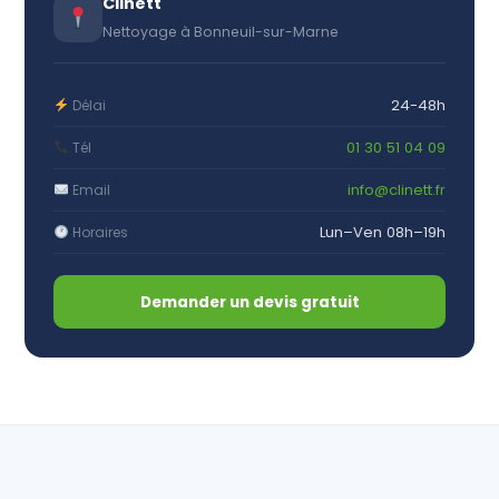
Clinett
Nettoyage à Bonneuil-sur-Marne
24-48h
Délai
01 30 51 04 09
Tél
info@clinett.fr
Email
Lun–Ven 08h–19h
Horaires
Demander un devis gratuit