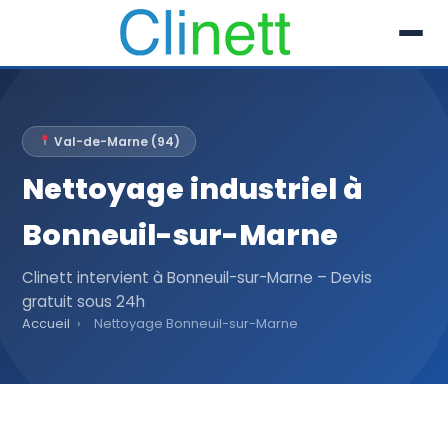
L’entreprise
Val-de-Marne (94)
Prestations
Nettoyage industriel à
Références
Bonneuil-sur-Marne
Secteur
Clinett intervient à Bonneuil-sur-Marne – Devis
gratuit sous 24h
Recrutement
Accueil
›
Nettoyage Bonneuil-sur-Marne
Actualités
01 30 51 04 09