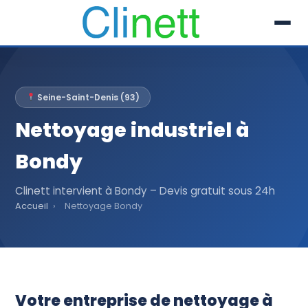
L’entreprise
Seine-Saint-Denis (93)
Prestations
Nettoyage industriel à
Références
Bondy
Secteur
Clinett intervient à Bondy – Devis gratuit sous 24h
Accueil
›
Nettoyage Bondy
Recrutement
Actualités
01 30 51 04 09
Votre entreprise de nettoyage à