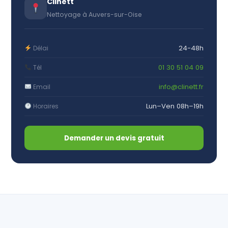
Clinett
Nettoyage à Auvers-sur-Oise
24-48h
Délai
01 30 51 04 09
Tél
info@clinett.fr
Email
Lun–Ven 08h–19h
Horaires
Demander un devis gratuit