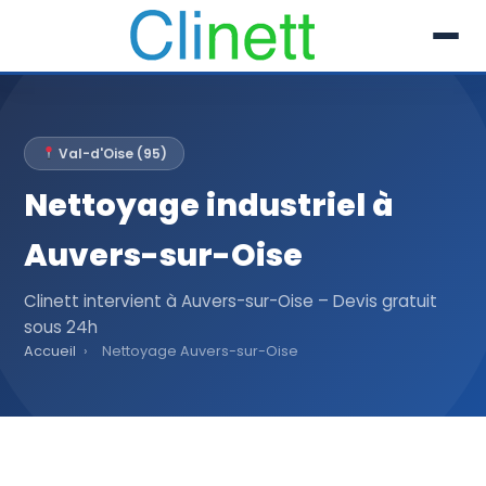
L’entreprise
Val-d'Oise (95)
Prestations
Nettoyage industriel à
Références
Auvers-sur-Oise
Secteur
Clinett intervient à Auvers-sur-Oise – Devis gratuit
sous 24h
Recrutement
Accueil
›
Nettoyage Auvers-sur-Oise
Actualités
01 30 51 04 09