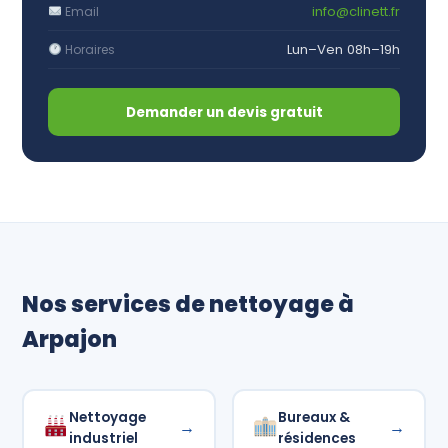
info@clinett.fr
Email
Lun–Ven 08h–19h
Horaires
Demander un devis gratuit
Nos services de nettoyage à
Arpajon
Nettoyage
Bureaux &
→
→
industriel
résidences