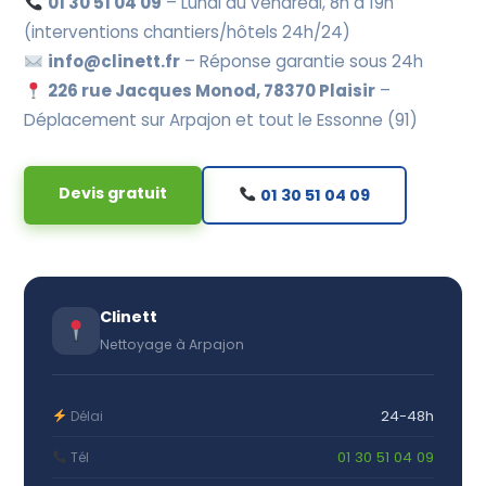
01 30 51 04 09
– Lundi au vendredi, 8h à 19h
(interventions chantiers/hôtels 24h/24)
info@clinett.fr
– Réponse garantie sous 24h
226 rue Jacques Monod, 78370 Plaisir
–
Déplacement sur Arpajon et tout le Essonne (91)
Devis gratuit
01 30 51 04 09
Clinett
Nettoyage à Arpajon
24-48h
Délai
01 30 51 04 09
Tél