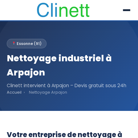
L’entreprise
Essonne (91)
Prestations
Nettoyage industriel à
Références
Arpajon
Secteur
Clinett intervient à Arpajon – Devis gratuit sous 24h
Accueil
›
Nettoyage Arpajon
Recrutement
Actualités
01 30 51 04 09
Votre entreprise de nettoyage à