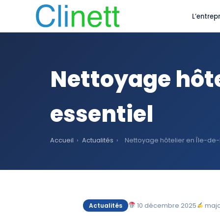
L’entrepr
Nettoyage hôte
essentiel
Accueil
›
Actualités
›
Nettoyage hôtelier en Île-de-
10 décembre 2025
majcl
Actualités