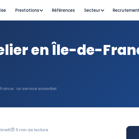
ise
Prestations
Références
Secteur
Recrutemen
lier en Île-de-Franc
France : un service essentiel
inett
5 min de lecture