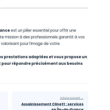
rance
est un pilier essentiel pour offrir une
te mission à des professionnels garantit à vos
t valorisant pour l’image de votre
 prestations adaptées et vous propose un
t pour répondre précisément aux besoins
Article suivant →
Assainissement Clinett : services
en Île-de-France