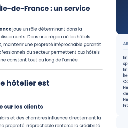
Île-de-France : un service
rance
joue un rôle déterminant dans la
ablissements. Dans une région où les hôtels
A
nt, maintenir une propreté irréprochable garantit
professionnels du secteur permettent aux hôtels
En
iène constant tout au long de l’année.
sp
En
Îl
e hôtelier est
Co
Ne
de
Ne
Fr
 sur les clients
uloirs et des chambres influence directement la
ne propreté irréprochable renforce la crédibilité