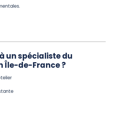
mentales.
à un spécialiste du
n Île-de-France ?
telier
nstante
n