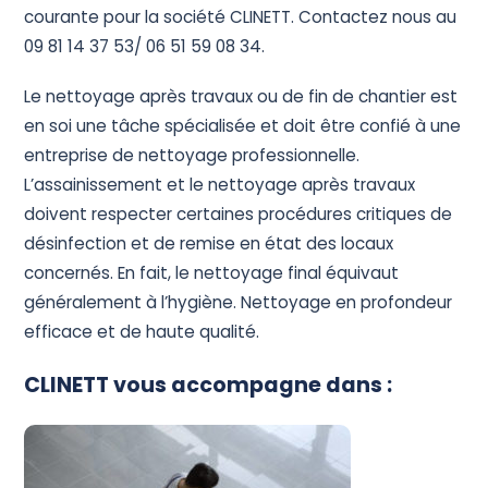
courante pour la société CLINETT.
Contactez nous au
09 81 14 37 53/ 06 51 59 08 34.
Le
nettoyage
après
travaux
ou
de
fin
de
chantier
est
en
soi
une
tâche
spécialisée
et
doit
être
confié
à
une
entreprise
de
nettoyage
professionnelle.
L’assainissement
et
le
nettoyage
après
travaux
doivent
respecter
certaines
procédures
critiques
de
désinfection
et
de
remise
en
état
des
locaux
concernés.
En
fait,
le
nettoyage
final
équivaut
généralement
à
l’hygiène.
Nettoyage
en
profondeur
efficace
et
de
haute
qualité.
CLINETT vous accompagne dans :