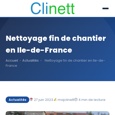
L’entreprise
Nettoyage fin de chantier
Prestations
en Ile-de-France
Références
Accueil
›
Actualités
›
Nettoyage fin de chantier en Ile-de-
Secteur
France
Recrutement
Actualités
27 juin 2023
majclinett
4 min de lecture
Actualités
01 30 51 04 09