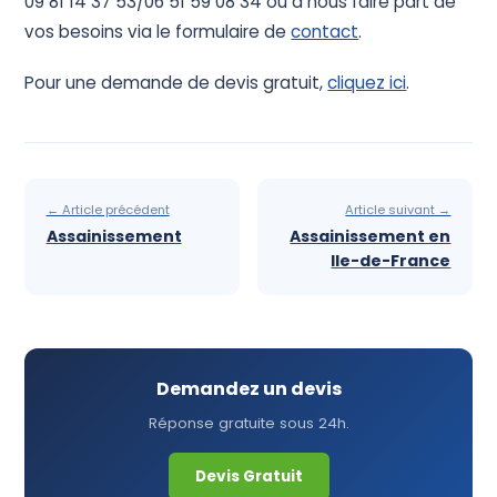
09 81 14 37 53/06 51 59 08 34 ou à nous faire part de
vos besoins via le formulaire de
contact
.
Pour une demande de devis gratuit,
cliquez ici
.
← Article précédent
Article suivant →
Assainissement
Assainissement en
Ile-de-France
Demandez un devis
Réponse gratuite sous 24h.
Devis Gratuit