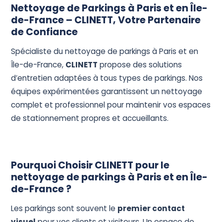
Devis Gratuit
Nettoyage de Parkings à Paris et en Île-
de-France – CLINETT, Votre Partenaire
de Confiance
Spécialiste du nettoyage de parkings à Paris et en
Île-de-France,
CLINETT
propose des solutions
d’entretien adaptées à tous types de parkings. Nos
équipes expérimentées garantissent un nettoyage
complet et professionnel pour maintenir vos espaces
de stationnement propres et accueillants.
Pourquoi Choisir CLINETT pour le
nettoyage de parkings à Paris et en Île-
de-France ?
Les parkings sont souvent le
premier contact
visuel
pour vos clients et visiteurs. Un espace de