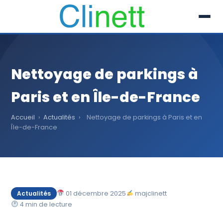
L’entreprise
Nettoyage de parkings à
Prestations
Paris et en Île-de-France
Références
Accueil
›
Actualités
›
Nettoyage de parkings à Paris et en
Secteur
Île-de-France
Recrutement
Actualités
01 décembre 2025
majclinett
Actualités
4 min de lecture
01 30 51 04 09