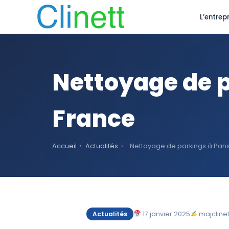
L’entrepr
Nettoyage de p
France
Accueil
›
Actualités
›
Nettoyage de parkings à Pari
17 janvier 2025
majclinet
Actualités