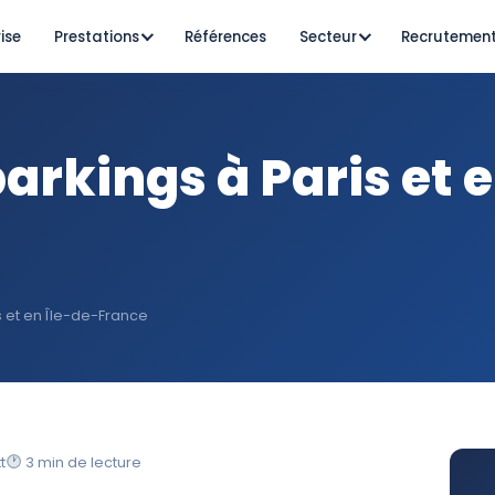
ise
Prestations
Références
Secteur
Recrutemen
arkings à Paris et e
s et en Île-de-France
t
3 min de lecture