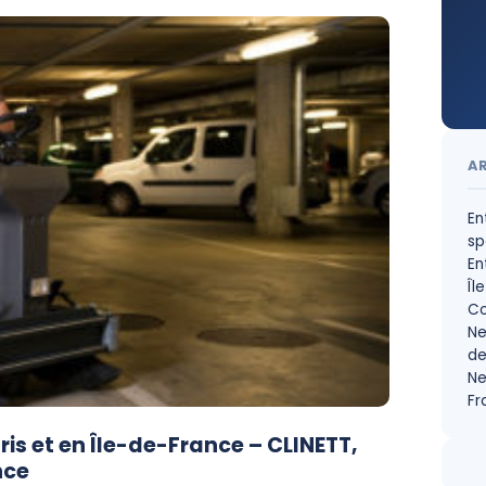
A
En
sp
En
Îl
Co
Ne
de
Ne
Fr
is et en Île-de-France – CLINETT,
nce