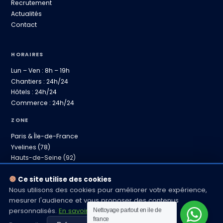
Recrutement
Actualités
Contact
HORAIRES
Lun – Ven : 8h – 19h
Chantiers : 24h/24
Hôtels : 24h/24
Commerce : 24h/24
ZONE
Paris & Île-de-France
Yvelines (78)
Hauts-de-Seine (92)
Province proche
Ce site utilise des cookies
Nous utilisons des cookies pour améliorer votre expérience,
mesurer l'audience et vous proposer des contenus
personnalisés.
En savoir plus
Nettoyage partout en ile de
© 2024 CLINETT – RCS Versailles 518 287 297 – 226 rue Jacques
Monod, 78370 Plaisir
france