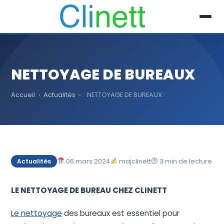
L’entreprise
NETTOYAGE DE BUREAUX
Prestations
Accueil
›
Actualités
›
NETTOYAGE DE BUREAUX
Références
Secteur
Recrutement
06 mars 2024
majclinett
3 min de lecture
Actualités
Actualités
LE NETTOYAGE DE BUREAU CHEZ CLINETT
01 30 51 04 09
Le nettoyage
des bureaux est essentiel pour