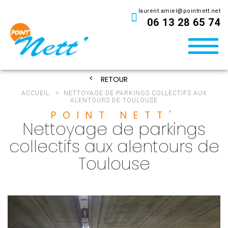
laurent.amiel@pointnett.net
06 13 28 65 74
Toggle
naviga
RETOUR
ACCUEIL
NETTOYAGE DE PARKINGS COLLECTIFS AUX
ALENTOURS DE TOULOUSE
POINT NETT'
Nettoyage de parkings
collectifs aux alentours de
Toulouse